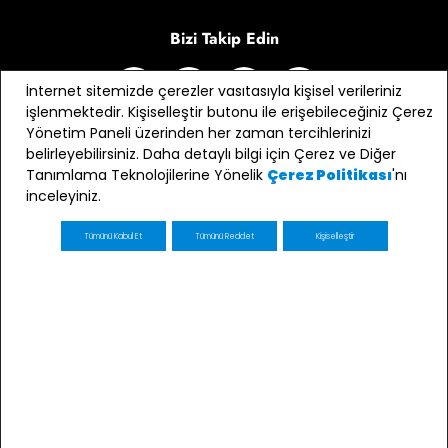
Bizi Takip Edin
İnternet sitemizde çerezler vasıtasıyla kişisel verileriniz
işlenmektedir. Kişiselleştir butonu ile erişebileceğiniz Çerez
Yönetim Paneli üzerinden her zaman tercihlerinizi
belirleyebilirsiniz. Daha detaylı bilgi için Çerez ve Diğer
Tanımlama Teknolojilerine Yönelik
'nı
Çerez Politikası
inceleyiniz.
Tümünü Kabul Et
Tümünü Reddet
Kişiselleştir
E-bülten Üyeliği
Kaydol
E-posta adresimin e-bülten ve ticari elektronik ileti
gönderimi amacıyla işlenmesini kabul ediyorum *