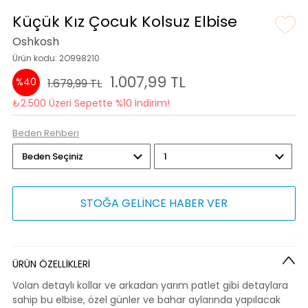
Küçük Kız Çocuk Kolsuz Elbise
Oshkosh
Ürün kodu: 2O998210
1.007,99 TL
%40
1.679,99 TL
₺2.500 Üzeri Sepette %10 İndirim!
Beden Rehberi
STOĞA GELİNCE HABER VER
ÜRÜN ÖZELLİKLERİ
Volan detaylı kollar ve arkadan yarım patlet gibi detaylara
sahip bu elbise, özel günler ve bahar aylarında yapılacak