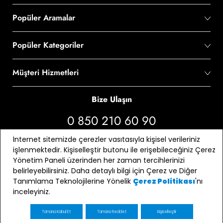
Popüler Aramalar
Popüler Kategoriler
Müşteri Hizmetleri
Bize Ulaşın
0 850 210 60 90
İnternet sitemizde çerezler vasıtasıyla kişisel verileriniz
Bizi Takip Edin
işlenmektedir. Kişiselleştir butonu ile erişebileceğiniz Çerez
Yönetim Paneli üzerinden her zaman tercihlerinizi
belirleyebilirsiniz. Daha detaylı bilgi için Çerez ve Diğer
Tanımlama Teknolojilerine Yönelik
'nı
Çerez Politikası
inceleyiniz.
Tümünü Kabul Et
Tümünü Reddet
Kişiselleştir