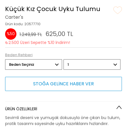
Küçük Kız Çocuk Uyku Tulumu
Carter's
Ürün kodu: 2O577710
625,00 TL
%50
1.249,99 TL
₺2.500 Üzeri Sepette %10 İndirim!
Beden Rehberi
STOĞA GELİNCE HABER VER
ÜRÜN ÖZELLİKLERİ
Sevimli deseni ve yumuşak dokusuyla öne çıkan bu tulum,
pratik tasarımı sayesinde uyku hazırlıklarını hızlandırır.